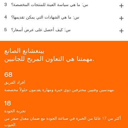
س: ما هي سياسة العينة للمنتجات المخصصة؟
3
س: ما هي الشهادات التي يمكن تقديمها؟
4
س: كيف أحصل على عرض أسعار؟
5
يينغشانغ الصانع
مهمتنا هي التعاون المربح للجانبين.
68
أفراد الفريق
مهندسين وفنيين محترفين ذوي خبرة ومهارة يقدمون حلولاً مخصصة.
18
تجربة الجودة
أكثر من 17 عامًا من الخبرة في صناعة الجودة مع ضمان معدل صفر من
العيوب.