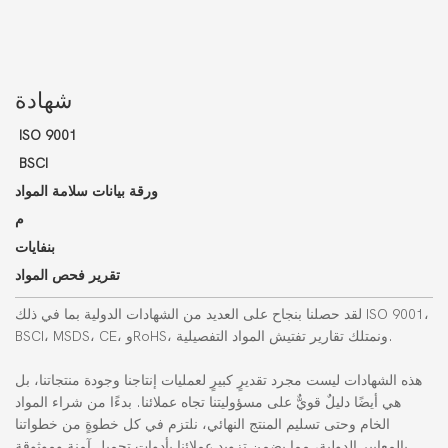
شهادة
ISO 9001
BSCI
ورقة بيانات سلامة المواد
م
بنفايات
تقرير فحص المواد
لقد حصلنا بنجاح على العديد من الشهادات الدولية بما في ذلك ISO 9001،
BSCI، MSDS، CE، وRoHS، ونمتلك تقارير تفتيش المواد التفصيلية.
هذه الشهادات ليست مجرد تقديرٍ كبيرٍ لعمليات إنتاجنا وجودة منتجاتنا، بل
هي أيضًا دليلٌ قويٌّ على مسؤوليتنا تجاه عملائنا. بدءًا من شراء المواد
الخام وحتى تسليم المنتج النهائي، نلتزم في كل خطوةٍ من خطواتنا
بالمعايير الدولية، مما يضمن تزويد عملائنا بأدوات تجميل آمنة وموثوقة