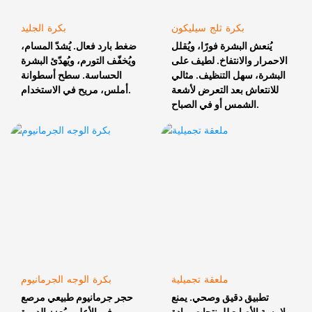
بكرة ثلج سيليكون
بكرة الجليد
يُنعش البشرة فورًا، ويُقلل
ضغط بارد فعال. يُشدّ المسام،
الاحمرار والانتفاخ. لطيف على
ويُخفّف التورم، ويُهدّئ البشرة
البشرة، سهل التنظيف. مثالي
الحساسة. سطح أسطوانة
للانتعاش بعد التعرض لأشعة
أملس، مريح في الاستخدام.
الشمس أو في الصباح.
ملعقة تجميلية
بكرة الوجه الجرمانيوم
تطبيق دقيق وصحي. يمنع
حجر جرمانيوم طبيعي مرصع
ملامسة الأصابع للمنتجات. مادة
في الأعلى. يُعزز الدورة