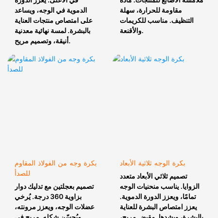
مقاومة للحرارة، سهلة
الدموية في الوجه، ويساعد
التنظيف. مناسب للكريمات
على امتصاص منتجات العناية
والأقنعة.
بالبشرة. لمسة نهائية معدنية
أنيقة، وتصميم مريح.
بكرة الوجه ثلاثية الأبعاد
بكرة وجه من الفولاذ المقاوم
للصدأ
تصميم ثلاثي الأبعاد متعدد
الزوايا. يناسب منحنيات الوجه
تصميم بعجلتين مع تدليك دوار
تمامًا، ويعزز الدورة الدموية.
بزاوية 360 درجة. يُرخي
يعزز امتصاص البشرة للعناية
عضلات الوجه، ويعزز مرونته،
بالبشرة، ويشدها. مقبض مريح،
ويُحسّن شكله. مريح في