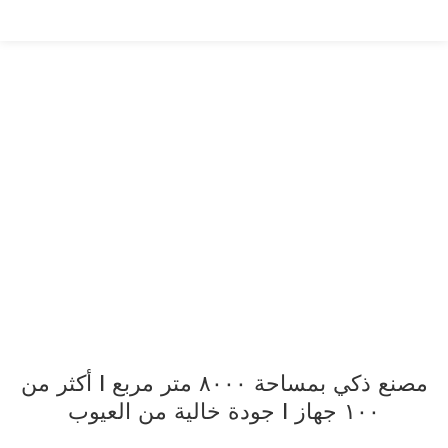
شركة مصنعة منذ 18 عامًا
حلول ملحقات التجميل المخصصة
مصنع ذكي بمساحة ٨٠٠٠ متر مربع | أكثر من
١٠٠ جهاز | جودة خالية من العيوب