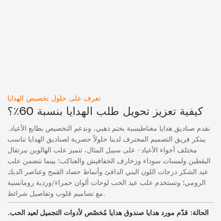
تعرف على حلول تخصيص الهدايا
كيفية تعزيز تحويل طلب الهدايا بنسبة 60٪؟
نقدم صناديق هدايا مغناطيسية بختم ذهبي، وندعم التخصيص بطابع الأعياد.
يبتكر فريق التصميم المحترف لدينا حلولاً حصرية لصناديق الهدايا تناسب
مختلف أجواء الأعياد - على سبيل المثال، تتميز علب الهالوين ببرتقال
اليقطين ولمسات سوداء وزخارف الخفافيش والعناكب؛ بينما تتضمن علب
عيد الشكر درجات اللون البني الدافئ وأنماط حصاد القمح وعناصر الديك
الرومي؛ وتستخدم علب عيد الحب لوحات ألوان حمراء/وردية رومانسية
مع تصاميم قلوب وتفاصيل شرائط.
الحالة: قدّم مورد هدايا صندوق هدايا مُخصّص لأدوات التجميل لعيد الحب.