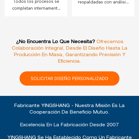
Todos los procesos se
respaldadas con análisis
completan internamente
DFM gratuito para cada
para control de calidad y
proyecto
eficiencia.
¿No Encuentra Lo Que Necesita?
Ofrecemos
Colaboración Integral, Desde El Diseño Hasta La
Producción En Masa, Garantizando Precisión Y
Eficiencia.
SOLICITAR DISEÑO PERSONALIZADO
Fabricante YINGSHANG - Nuestra Misión Es La
Cooperación De Beneficio Mutuo.
Excelencia En La Fabricación Desde 2007
YINGSHANG Se Ha Establecido Como Un Fabricante