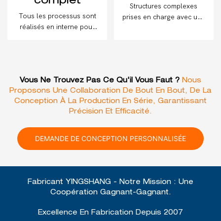
complet
Structures complexes
Tous les processus sont
prises en charge avec une
réalisés en interne pour
analyse DFM gratuite pour
garantir la qualité et
chaque projet
l'efficacité.
Vous Ne Trouvez Pas Ce Qu'il Vous Faut ?
Nous
Proposons Une Collaboration De Bout En Bout, De La
Conception À La Production En Série, Garantissant
Précision Et Efficacité.
DEMANDE DE CONCEPTION PERSONNALISÉE
Fabricant YINGSHANG - Notre Mission : Une
Coopération Gagnant-Gagnant.
Excellence En Fabrication Depuis 2007