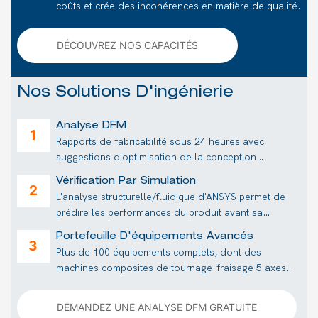
coûts et crée des incohérences en matière de qualité.
DÉCOUVREZ NOS CAPACITÉS
Nos Solutions D'ingénierie
Analyse DFM
Rapports de fabricabilité sous 24 heures avec
suggestions d'optimisation de la conception
permettant généralement de réduire les coûts de 30
Vérification Par Simulation
%.
L'analyse structurelle/fluidique d'ANSYS permet de
prédire les performances du produit avant sa
fabrication, réduisant ainsi les coûts liés aux essais et
Portefeuille D'équipements Avancés
erreurs.
Plus de 100 équipements complets, dont des
machines composites de tournage-fraisage 5 axes
permettant de réaliser des pièces complexes en une
seule opération.
DEMANDEZ UNE ANALYSE DFM GRATUITE