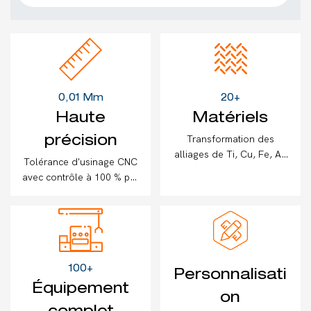
0,01 Mm
20+
Haute
Matériels
Transformation des
précision
alliages de Ti, Cu, Fe, Al,
Tolérance d'usinage CNC
de l'acier inoxydable, de
avec contrôle à 100 % par
l'ABS et plus encore
machines de mesure 2D
100+
Personnalisati
Équipement
on