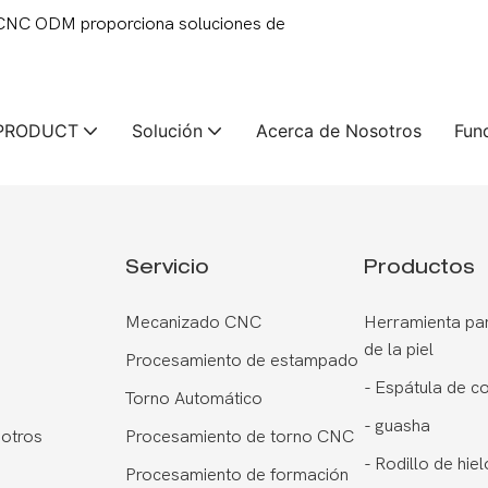
 CNC ODM proporciona soluciones de
PRODUCT
Solución
Acerca de Nosotros
Fun
Servicio
Productos
Mecanizado CNC
Herramienta par
de la piel
Procesamiento de estampado
-
Espátula de c
Torno Automático
-
guasha
otros
Procesamiento de torno CNC
-
Rodillo de hiel
Procesamiento de formación