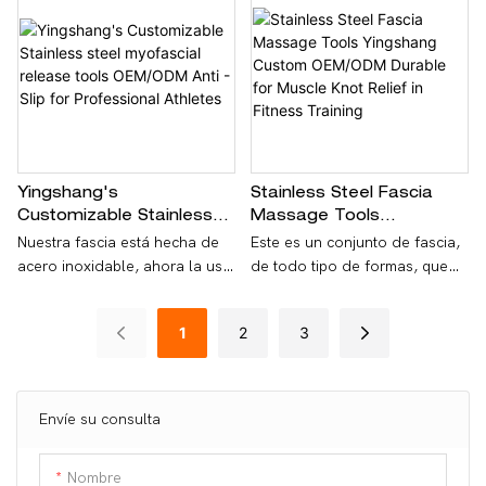
Envío: las demandas del
Envío: las demandas del
cliente
cliente
En servicio: OEM/ODM,
Impresión del logotipo
Yingshang's
Stainless Steel Fascia
Customizable Stainless
Massage Tools
Steel Myofascial Release
Yingshang Custom
Nuestra fascia está hecha de
Este es un conjunto de fascia,
Tools OEM/ODM Anti -
OEM/ODM Durable For
acero inoxidable, ahora la usa
de todo tipo de formas, que
Slip For Professional
Muscle Knot Relief In
para relajarse.
satisface sus diferentes
Athletes
Fitness Training
necesidades.
1
2
3
Envíe su consulta
Nombre