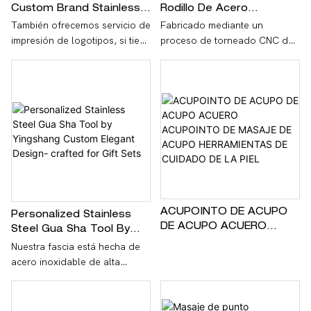
Custom Brand Stainless
Rodillo De Acero
Steel Fascia Massage
Inoxidable Mecanizado En
También ofrecemos servicio de
Fabricado mediante un
Tools Bulk High - Quality
Torno CNC Personalizado
impresión de logotipos, si tiene
proceso de torneado CNC de
For Physical Therapy
más necesidades, contáctenos
precisión, este masajeador
Clinics
facial Gua Sha de acero
inoxidable cuenta con una
superficie lisa y pulida y una
estructura sólida y duradera.
ACUPOINTO DE ACUPO
Personalized Stainless
DE ACUPO ACUERO
Steel Gua Sha Tool By
ACUPOINTO DE MASAJE
Yingshang Custom
Nuestra fascia está hecha de
DE ACUPO
Elegant Design- Crafted
acero inoxidable de alta
HERRAMIENTAS DE
For Gift Sets
calidad, fácil de limpiar y con
CUIDADO DE LA PIEL
una amplia gama de
aplicaciones.