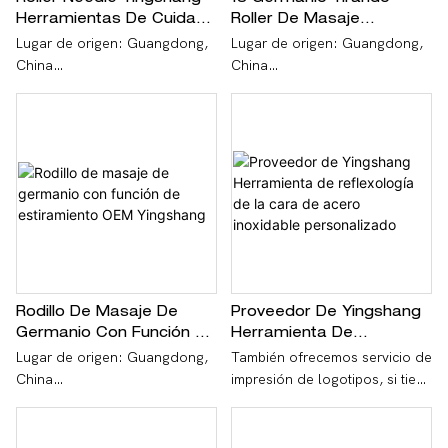
Herramientas De Cuidado
Roller De Masaje
De La Piel De Belleza
Yingshang Rodillo De
Lugar de origen: Guangdong,
Lugar de origen: Guangdong,
Personalizada Roller De
Belleza Facial De
China
China
Germanio
Germanio Personalizado
Marca de marca: demandas de
Marca de marca: demandas de
los clientes
los clientes
En servicio: OEM/ODM,
En servicio: OEM/ODM,
Impresión del logotipo
Impresión del logotipo
Pago: T/T, Western Union,
Pago: T/T, Western Union,
PayPal
PayPal
Materiales: Acero inoxidable
Materiales: Acero inoxidable
Rodillo De Masaje De
Proveedor De Yingshang
Germanio Con Función De
Herramienta De
Número de modelo:
Número de modelo:
Estiramiento OEM
Reflexología De La Cara
Lugar de origen: Guangdong,
También ofrecemos servicio de
demandas del cliente
demandas del cliente
Yingshang
De Acero Inoxidable
China
impresión de logotipos, si tiene
Personalizado
más necesidades, contáctenos
Muestra: disponible
Muestra: disponible
Marca de marca: demandas de
los clientes