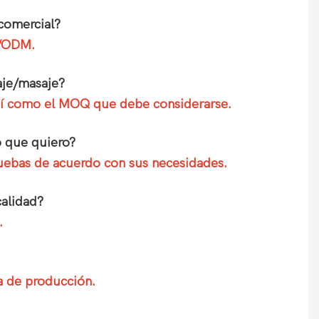
comercial?
M/ODM.
aje/masaje?
 así como el MOQ que debe considerarse.
o que quiero?
pruebas de acuerdo con sus necesidades.
calidad?
.
a de producción.