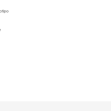
otipo
e