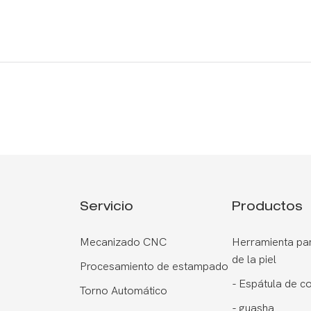
Servicio
Productos
Mecanizado CNC
Herramienta par
de la piel
Procesamiento de estampado
-
Espátula de c
Torno Automático
-
guasha