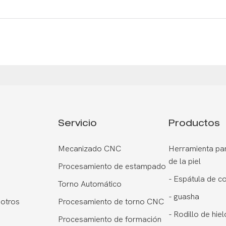
Servicio
Productos
Mecanizado CNC
Herramienta par
de la piel
Procesamiento de estampado
-
Espátula de c
Torno Automático
-
guasha
otros
Procesamiento de torno CNC
-
Rodillo de hiel
Procesamiento de formación