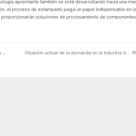
ecnología apremiante también se está desarrollando hacia una ma
sión, el proceso de estampado juega un papel indispensable en l
ón proporcionarán soluciones de procesamiento de componente
Tecnología de procesamiento CNC: la tecnología central para la personalización de hardware de precisión
Situación actual de la demanda en la industria de la belleza con rodillos de belleza
P