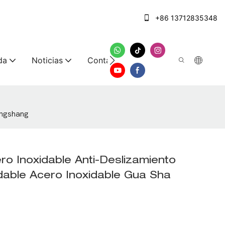
+86 13712835348
da
Noticias
Contáctenos
ingshang
o Inoxidable Anti-Deslizamiento
able Acero Inoxidable Gua Sha