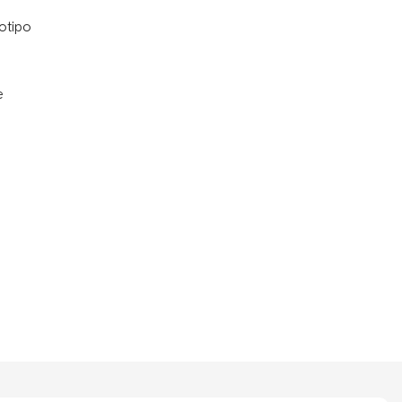
otipo
e