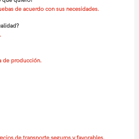
o que quiero?
pruebas de acuerdo con sus necesidades.
calidad?
.
a de producción.
ecios de transporte seguros y favorables.