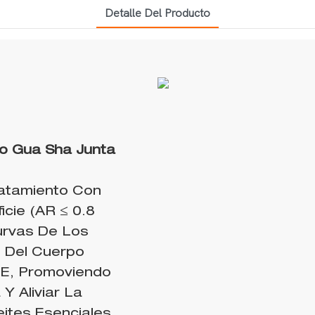
Detalle Del Producto
nto Gua Sha
Junta
ratamiento Con
icie (AR ≤ 0.8
urvas De Los
s Del Cuerpo
CE, Promoviendo
Y Aliviar La
ites Esenciales.