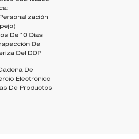
ca:
Personalización
pejo)
os De 10 Días
nspección De
teriza Del DDP
 Cadena De
cio Electrónico
eas De Productos