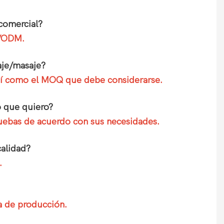
comercial?
M/ODM.
aje/masaje?
 así como el MOQ que debe considerarse.
o que quiero?
pruebas de acuerdo con sus necesidades.
calidad?
.
a de producción.