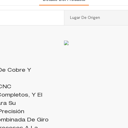
Lugar De Origen
 De Cobre Y
 CNC
ompletos, Y El
ara Su
Precisión
ombinada De Giro