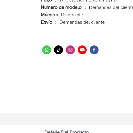
Pago
： T/T, Western Union, PayPal
Número de modelo
： Demandas del client
Muestra
:Disponible
Envío
： Demandas del cliente
Detalle Del Producto