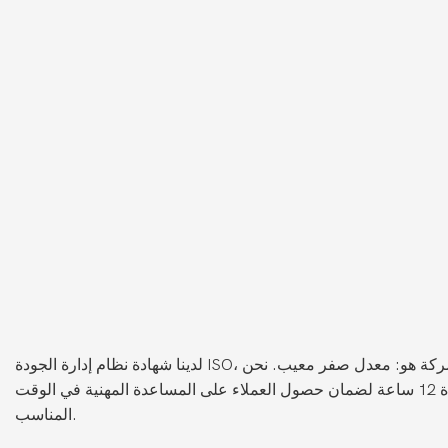
نحن
لا نركز فقط على جودة المنتج، ولكن نهتم أيضًا باحتياجات العملاء ورضاهم. نحن نقدم خدمة عبر الإنترنت على مدار 24 ساعة وتدقيقًا لمدة 12 ساعة لضمان حصول العملاء على المساعدة المهنية في الوقت
المناسب.