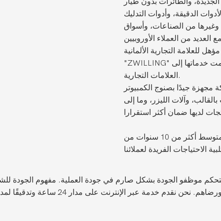
لجديدة، والطائرات بدون طيار
أدوات الدقيقة، وأدوات التدليك
 وغيرها من الصناعات، وأسواق
 العديد من العملاء الأوروبيين
هل للعلامة التجارية الألمانية
"ZWILLING" في الصين، وقد قدمت خدماتها إلى Dior وEstee Lauder وSephora وغيرها من
العلامات التجارية.
يدًا بصنوج الكمبيوتر CNC، ومخارط CNC، وآلات الخراطة والطحن CNC المركبة،
بالقالب، وآلات الليزر، وما إلى
يقدم فريقنا من المهندسين والفنيين ذوي الخبرة الذين يتمتعون بمتوسط ​​أكثر من 10 سنوات من