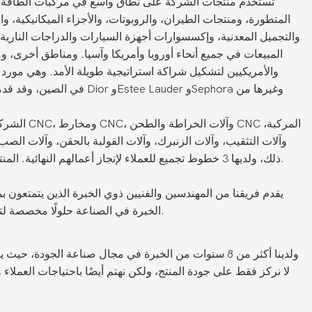
تُستخدم منتجات الشركة على نطاق واسع في مركبات الطاقة ا
المتطورة، ومنتجات الطيران، والروبوتات، والأجزاء الميكانيكية، وال
والتجميل المعدنية، وإكسسوارات أجهزة السيارات والدراجات النارية
المبيعات في جميع أنحاء أوروبا وأمريكا وآسيا. ومناطق أخرى، ومع
والأمريكيين لتشكيل شراكة استراتيجية طويلة الأمد. وهي مورد مؤ
الشركة مجهزة ج
وآلات التثقيب، وآلات الزنبرك، وآلات القولبة بالحقن، وآلات الصب 
ذلك، ولديها 3 خطوط تجميع للعملاء لإنجاز أعمالهم النهائية. المنتجات لديها ضمان أكثر استقرارا.
الخبرة في الصناعة حلولًا مخصصة لتلبية الاحتياجات الفريدة لعملائنا.
لدينا شهادة نظام إدارة الجودة ISO، ولدينا أكثر من 8 سنوات من الخبرة في مجال صناعة الجودة، حيث يتحكم موظفو الجودة بشكل صارم في جودة العملية. مفهوم الجودة للشركة هو: معدل صفر معيب.