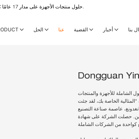
ينغشانغ-OEM & توفر الشركة المصنعة لخدمات التصنيع ODM CNC حلول منتجات الأجهزة على مدار 17 عامًا.
ل بنا
أخبار
القضية
عنا
الحل
RODUCT
Dongguan Ying
ل الشاملة للأجهزة والمنتجات
 "المثالية الخاصة بك، لقد جئت
تقع في دونغقوان، قوانغدونغ، عاصمة صناعة التصنيع
 على شهادة ISO، BSCI، وهي عبارة عن مجموعة من