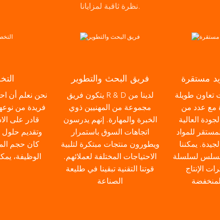
نظرة ثاقبة لمزايانا.
يد مستقرة
فريق البحث والتطوير
الت
ت تعاون طويلة
يتكون فريق R & D لدينا من
نحن نعلم أن اح
 مع عدد من
مجموعة من المهنيين ذوي
فريدة من نوعها،
جودة العالية
الخبرة والمهارة. إنهم يدرسون
قادر على الا
لمستقر للمواد
اتجاهات السوق باستمرار
وتقديم حلول
لجيدة. يمكننا
ويطورون منتجات مبتكرة لتلبية
كان حجم المنت
لسلس لسلسلة
الاحتياجات المختلفة لعملائهم.
الوظيفة، يمك
رات الإنتاج
قوتنا التقنية تبقينا في طليعة
لمنخفضة
الصناعة