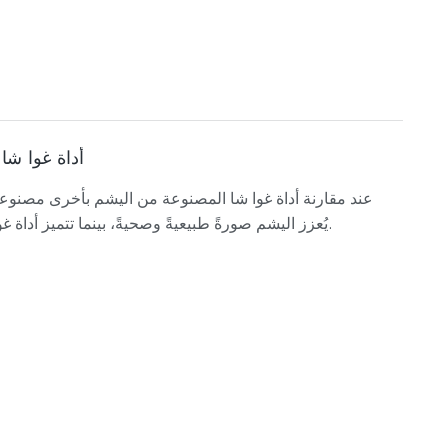
أداة غوا شا
عند مقارنة أداة غوا شا المصنوعة من اليشم بأخرى مصنوعة م
يُعزز اليشم صورةً طبيعيةً وصحيةً، بينما تتميز أداة غوا شا المصنوعة من الفولاذ المقاوم للصدأ بمتانتها وسهولة تنظيفها وأدائها الأكثر ثباتًا.