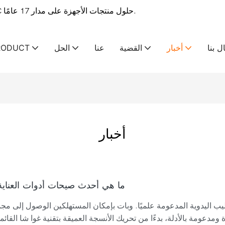
ينغشانغ-OEM & توفر الشركة المصنعة لخدمات التصنيع ODM CNC حلول منتجات الأجهزة على مدار 17 عامًا.
ل بنا
أخبار
القضية
عنا
الحل
RODUCT
أخبار
ما هي أحدث صيحات أدوات العناية
أساليب اليدوية المدعومة علميًا. وبات بإمكان المستهلكين الوصول إلى م
ومة بالأدلة، بدءًا من تحريك الأنسجة العميقة بتقنية غوا شا القائمة على تقنية IASTM، وصولًا إلى التحكم المست