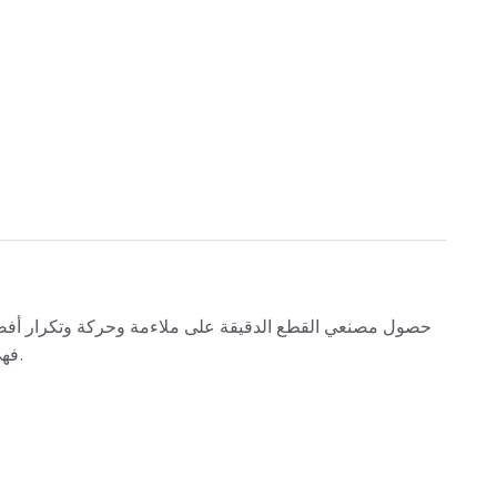
فهي توفر دقة عالية مع مرونة في الإنتاج للأعمدة والأكمام والدبابيس والقطع الملولبة.