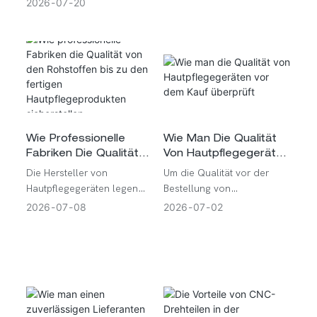
2026
07
20
Forschung Und -
wissenschaftlich fundierter
Entwicklung?
manueller Methoden.
Verbrauchern steht ein
ausgefeiltes,
wissenschaftlich belegtes
Instrumentarium zur
Verfügung – von der
Tiefengewebsmobilisierung
mit IASTM-basiertem Gua
Wie Man Die Qualität
Wie Professionelle
Sha bis hin zur
Von Hautpflegegeräten
Fabriken Die Qualität
Vor Dem Kauf
Von Den Rohstoffen Bis
langanhaltenden
Um die Qualität vor der
Die Hersteller von
Überprüft
Zu Den Fertigen
Glanzkontrolle mit
Bestellung von
Hautpflegegeräten legen
Hautpflegeprodukten
Vulkansteinen.
Schönheitswerkzeugen zu
Wert auf die Verwendung
2026
07
02
2026
07
08
Sicherstellen
überprüfen, ist eine
von Metallen in
gründliche Prüfung der
medizinischer Qualität, ein
Materialqualität, der
sauberes Design und eine
Präzisionstechnik und der
hohe Toleranz gegenüber
international anerkannten
Präzisionstechnik, um
Sicherheitszertifizierungen
sicherzustellen, dass die
erforderlich.
Hautpflegegeräte nicht nur