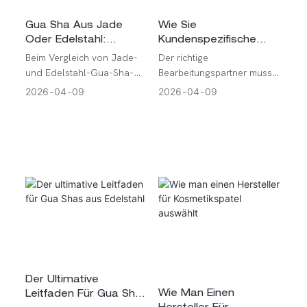
Gua Sha Aus Jade
Wie Sie
Oder Edelstahl:
Kundenspezifische
Welches Ist Die
Präzisionsbauteile Für
Beim Vergleich von Jade-
Der richtige
Bessere Wahl?
Ihr Projekt Auswählen
und Edelstahl-Gua-Sha-
Bearbeitungspartner muss
Steinen hängt die Wahl des
die Auswirkungen von
2026
04
09
2026
04
09
besseren Produkts vom
Konstruktion,
jeweiligen
materialabhängigen
Anwendungszweck ab.
Prozessen und Inspektion
Jade vermittelt ein
auf die Endleistung kennen.
natürlicheres,
gesundheitsorientiertes
Image, während Edelstahl-
Gua-Sha-Steine ​​
langlebiger, leichter zu
reinigen sind und eine
gleichmäßigere Leistung
bieten.
Der Ultimative
Wie Man Einen
Leitfaden Für Gua Shas