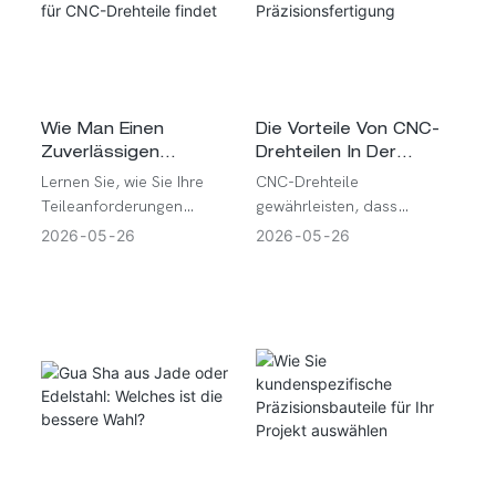
wirksam, sondern auch
sicher für den
Langzeitgebrauch sind.
Wie Man Einen
Die Vorteile Von CNC-
Zuverlässigen
Drehteilen In Der
Lieferanten Für CNC-
Präzisionsfertigung
Lernen Sie, wie Sie Ihre
CNC-Drehteile
Drehteile Findet
Teileanforderungen
gewährleisten, dass
definieren, die
Präzisionshersteller eine
2026
05
26
2026
05
26
Leistungsfähigkeit Ihrer
bessere Passgenauigkeit,
Lieferanten prüfen, die
Beweglichkeit,
Qualitätskontrolle
Wiederholgenauigkeit und
überprüfen, Hersteller
Produktionskontrolle
vergleichen und die
erreichen. Sie bieten
richtigen Angebotsdetails
Genauigkeit bei flexibler
erstellen.
Fertigung von Wellen,
Hülsen, Stiften und
Gewindeteilen.