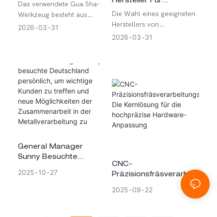
Hersteller Für
Aus Edelstahl
Das verwendete Gua Sha-
Kosmetikspatel
Die Wahl eines geeigneten
Werkzeug besteht aus
Auswählt
Herstellers von
hochwertigem Edelstahl
2026
03
31
Kosmetikspateln hängt von
und ist nicht nur modern,
2026
03
31
der Produktqualität, der
sondern vereint
Hygiene und der
Langlebigkeit, Hygiene,
Markenerfahrung ab. Ein
angenehme Kühlung und
guter Lieferant von
gleichbleibende Leistung
Kosmetikspateln muss
über lange Zeit. Dank
gleichbleibende Materialien
sorgfältiger Kontrolle von
und eine konsistente
Form, Verarbeitung und
Fertigung gewährleisten
Materialqualität hat es das
und eine reibungslose
Potenzial, sich zu einem
Kommunikation zwischen
zuverlässigen und
General Manager
Muster- und Großlieferung
hochwertigen
Sunny Besuchte
sicherstellen.
Hautpflegeprodukt zu
CNC-
Deutschland
2025
10
27
entwickeln.
Präzisionsfräsverarbeit
Persönlich, Um
Ungstechnologie: Die
Wichtige Kunden Zu
2025
09
22
Kernlösung Für Die
Treffen Und Neue
Hochpräzise
Möglichkeiten Der
Hardware-Anpassung