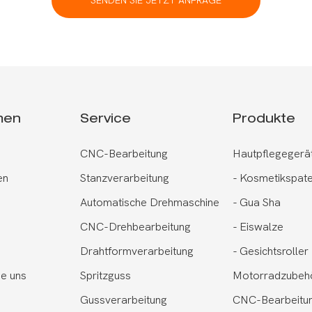
SENDEN SIE JETZT ANFRAGE
men
Service
Produkte
CNC-Bearbeitung
Hautpflegegerä
en
Stanzverarbeitung
-
Kosmetikspate
Automatische Drehmaschine
-
Gua Sha
CNC-Drehbearbeitung
-
Eiswalze
Drahtformverarbeitung
-
Gesichtsroller
ie uns
Spritzguss
Motorradzubeh
Gussverarbeitung
CNC-Bearbeitun