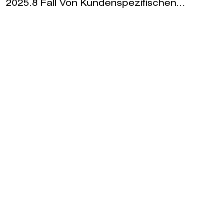
2025.8 Fall Von Kundenspezifischen
Automobilkomponenten: ISO-Zertifizierung
+ Fünf-Achsen-CNC, Bewältigung Der
Herausforderung Der
Präzisionsverarbeitung Von ±0,015 Mm