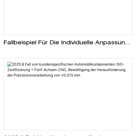
Fallbeispiel Für Die Individuelle Anpassung
Von Markenhardware Für Hochwertige
Wohnmöbel: Vom „Rückläufer“ Zum
„Bestseller-Auftragskönig“