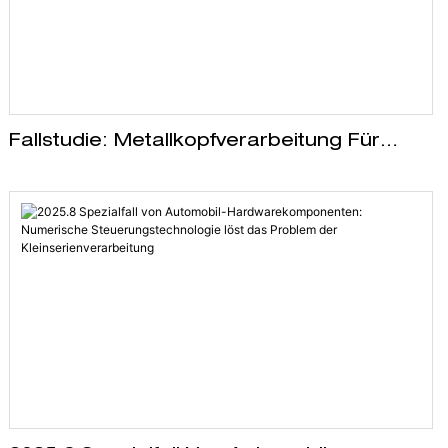
Fallstudie: Metallkopfverarbeitung Für
Schönheitsgeräte Hochwertiger
Hautpflegemarken Aus Europa Und
Amerika: Lösung Der Drei Schwachstellen
„Compliance + Erfahrung + Aktualität“
Durch Präzise Fertigung