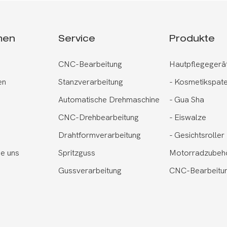
men
Service
Produkte
CNC-Bearbeitung
Hautpflegegerä
en
Stanzverarbeitung
-
Kosmetikspate
Automatische Drehmaschine
-
Gua Sha
CNC-Drehbearbeitung
-
Eiswalze
Drahtformverarbeitung
-
Gesichtsroller
ie uns
Spritzguss
Motorradzubeh
Gussverarbeitung
CNC-Bearbeitun