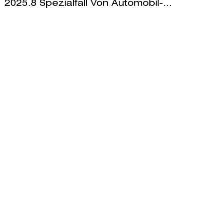
2025.8 Spezialfall Von Automobil-
Hardwarekomponenten: Numerische
Steuerungstechnologie Löst Das Problem
Der Kleinserienverarbeitung