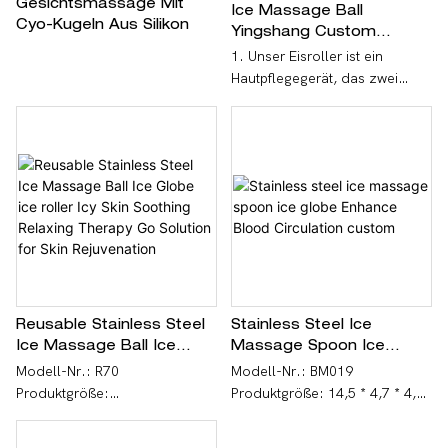
Gesichtsmassage Mit
Ice Massage Ball
Cyo-Kugeln Aus Silikon
Yingshang Custom
OEM/ODM Ice Globe Cryo
1. Unser Eisroller ist ein
Stick For Muscle Relief
Hautpflegegerät, das zwei
After Exercise
Schönheitsmethoden
kombiniert: Rollmassage und
Linderung durch Kältetherapie.
Es bietet Ihnen ein Spa-Erlebnis
zu Hause, das Schwellungen
und Fältchen reduziert, die
Ausstrahlung wiederherstellt
und das Gesicht strafft.
2. Tragbar und effizient – ​​Mit
seinem kompakten Design, der
einfachen Bedienung und dem
Reusable Stainless Steel
Stainless Steel Ice
leichten Transport ermöglicht
Ice Massage Ball Ice
Massage Spoon Ice
Ihnen das tragbare
Globe Ice Roller Icy Skin
Globe Enhance Blood
Modell-Nr.: R70
Modell-Nr.: BM019
Hautpflegetool Cold Roller für
Soothing <000000>
Circulation Custom
Produktgröße:
Produktgröße: 14,5 * 4,7 * 4,7
das Gesicht, Ihre Haut jeden
Relaxing Therapy Go
Basisdurchmesser 8,5 cm,
cm
Tag gesund zu halten. - Dieser
Solution For Skin
Höhe 7,6 cm,
Nettogewicht des einzelnen