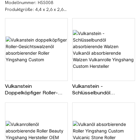
Wiederverwendbar,
Yingshang Hersteller OEM
Modellnummer: HSS008
Natürlicher Vulkanstein, Öl
ODM
Produktgröße: 4,4 x 2,6 x 2,6
Absorbierender Roller
cm Produktverpackung: 3 x 3 x
4,5 cm Nettogewicht des
einzelnen Produkts: 19 g
Bruttogewicht des Produkts: 23
g Farbe: Rosa, Rot, Schwarz
Logo & Farbe: Angepasst
Material: Vulkangestein +
Kunststoff + Schale aus
Aluminiumlegierung
Vulkanstein
Vulkanstein -
Doppelköpfiger Roller-
Schlüsselbundöl
Gesichtswalzenöl
Absorbierende Walzen
Absorbierender Roller
Vulkanöl Absorbierende
Yingshang Custom
Walzen Vulkanrolle
Yingshang Custom
Hersteller