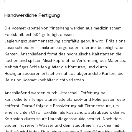
Handwerkliche Fertigung
Die Kosmetikspatel von Yingshang werden aus medizinischem
Edelstahlblech 304 gefertigt, dessen
Legierungszusammensetzung sorgfältig geprüft wird. Präzisions-
Laserschneiden mit mikrometergenauer Toleranz beseitigt raue
Kanten. Anschließend formt das hydraulische Kaltstanzen die
flachen und spitzen Mischköpfe ohne Verformung des Materials.
Mehrstufiges Schleifen glättet die Konturen, und durch
Hochglanzpolieren entstehen nahtlos abgerundete Kanten, die
Haut und Kosmetikbehälter nicht verletzen.
Anschließend werden durch Ultraschall-Entfettung bei
kontrollierten Temperaturen alle Stanzöl- und Polierpastenreste
entfernt. Darauf folgt die Passivierung mit Zitronensäure, um
einen dichten Chromoxidfilm als Rostschutz aufzubauen, der vor
Korrosion durch saure Hautpflegeprodukte schützt. Nach dem
Spülen mit reinem Wasser und dem staubfreien Trocknen mit
Heißluft wird jedes Stück einer strengen Sichtprüfung hinsichtlich