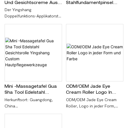
Und Gesichtscreme Aus
Stahlfundamentpinsel
Metall Mit Kosmetikspatel
Tägliche Professionelle
Der Yingshang
Spezialhautpflegebehandl
Doppelfunktions-Applikatorstift
Ungen Custom OEM ODM
aus Metall für Augen- und
Gesichtscreme mit integriertem
Kosmetikspatel wird aus einer
hochwertigen Zinklegierung
mittels Präzisions-Druckguss
und integrierter
Formgebungstechnologie
hergestellt.
Mini -Massagetafel Gua
ODM/OEM Jade Eye
Sha Tool Edelstahl
Cream Roller Logo In
Gesichtsrolle Yingshang
Jeder Form Und Farbe
Herkunftsort: Guangdong,
ODM/OEM Jade Eye Cream
Custom
China
Roller, Logo in jeder Form,
Hautpflegewerkzeuge
Qualitätssicherung, um den
Markenname:
Kunden das beste Erlebnis zu
Kundenanforderungen
bieten