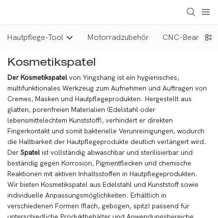
Hautpflege-Tool
Motorradzubehör
CNC-Bearbeitun
Kosmetikspatel
Der Kosmetikspatel
von Yingshang ist ein hygienisches,
multifunktionales Werkzeug zum Aufnehmen und Auftragen von
Cremes, Masken und Hautpflegeprodukten. Hergestellt aus
glatten, porenfreien Materialien (Edelstahl oder
lebensmittelechtem Kunststoff), verhindert er direkten
Fingerkontakt und somit bakterielle Verunreinigungen, wodurch
die Haltbarkeit der Hautpflegeprodukte deutlich verlängert wird.
Der
Spatel
ist vollständig abwaschbar und sterilisierbar und
beständig gegen Korrosion, Pigmentflecken und chemische
Reaktionen mit aktiven Inhaltsstoffen in Hautpflegeprodukten.
Wir bieten Kosmetikspatel aus Edelstahl und Kunststoff sowie
individuelle Anpassungsmöglichkeiten. Erhältlich in
verschiedenen Formen (flach, gebogen, spitz) passend für
unterschiedliche Produktbehälter und Anwendungsbereiche,