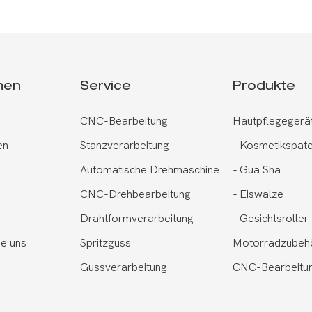
tpflegewerkzeuge
men
Service
Produkte
CNC-Bearbeitung
Hautpflegegerä
en
Stanzverarbeitung
-
Kosmetikspate
Automatische Drehmaschine
-
Gua Sha
CNC-Drehbearbeitung
-
Eiswalze
Drahtformverarbeitung
-
Gesichtsroller
ie uns
Spritzguss
Motorradzubeh
Gussverarbeitung
CNC-Bearbeitun