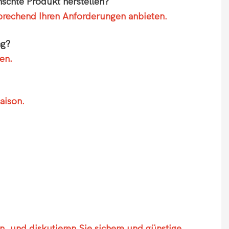
schte Produkt herstellen?
prechend Ihren Anforderungen anbieten.
ng?
en.
aison.
en, und diskutieren Sie sichere und günstige