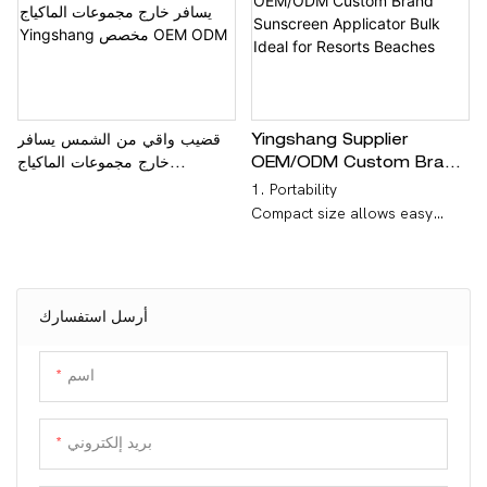
Yingshang Supplier
قضيب واقي من الشمس يسافر
OEM/ODM Custom Brand
خارج مجموعات الماكياج
Sunscreen Applicator Bulk
Yingshang مخصص OEM
1. Portability
ODM
Ideal For Resorts
Compact size allows easy
<000000> Beaches
storage in bags, pockets, or
attachment to keychains, ideal
for travel, outdoor activities, or
daily sunscreen reapplication.
أرسل استفسارك
2.Outdoor adventures, beach
trips, daily commutes, or sports
اسم
activities.Makeup wearers,
frequent travelers, outdoor
enthusiasts, and hygiene-
بريد إلكتروني
conscious individuals with
sensitive skin