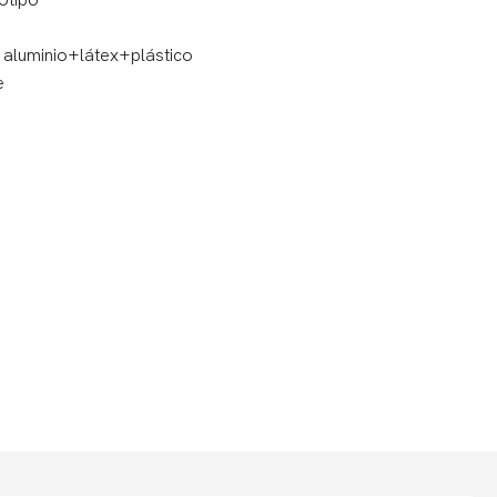
otipo
 aluminio+látex+plástico
e