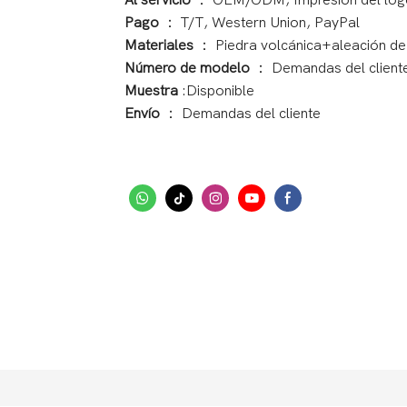
Al servicio
： OEM/ODM, Impresión del log
Pago
： T/T, Western Union, PayPal
Materiales
： Piedra volcánica+aleación de
Número de modelo
： Demandas del client
Muestra
:Disponible
Envío
： Demandas del cliente