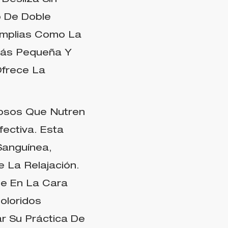
Desliza Sin
o De Doble
mplias Como La
Más Pequeña Y
Ofrece La
ciosos Que Nutren
fectiva. Esta
Sanguínea,
e La Relajación.
e En La Cara
oloridos
r Su Práctica De