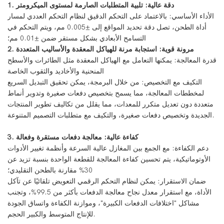
1. دقة عالية: تلبية المتطلبات الصارمة لمستوى الميكرومتر
الأداء الأساسي: بالاعتماد على التحكم الدقيق لنظام التحكم العددي لمسار
أداة الطحن، تصل دقة تحديد المواقع إلى ±0.005 مم، ويتم التحكم في
التسامح الأبعادي بشكل مستقر ضمن ±0.01 مم؛
2. مرونة قوية: استجابة مرنة للهياكل المعقدة والأساليب المتعددة
قدرة المعالجة: يمكنها التعامل مع الهياكل المعقدة مثل الطائرات والأسطح
المنحنية والأخاديد والثقوب الخاصة
التكيف مع التخصيص: من خلال البرمجة، يمكن تحقيق التبديل السريع
لمخططات المعالجة، مما يسمح بتخصيص دفعات صغيرة وتدوير أنماط
متعددة دون تعديل متكرر للمعدات، مما يقلل من تكاليف تطوير المنتجات
الجديدة وتخصيص دفعات صغيرة، والتكيف مع متطلبات التصميم المتنوعة.
3. كفاءة عالية: معالجة دفعات مستقرة وفعالة
دعم الكفاءة: مع الجمع بين المغازل عالية السرعة وأنظمة تغيير الأدوات
الأوتوماتيكية، يتم تحسين كفاءة المعالجة للقطعة الواحدة بنسبة تزيد عن
30% مقارنة بالطحن التقليدي؛
ضمان الاستقرار: يمكن لنظام التحكم الرقمي التعويض تلقائيًا عن تآكل
الأداة، مع استقرار معدل نجاح معالجة الدفعات بأكثر من 99.5%، وتجنب
مشاكل "اختلافات الدفعات الكبيرة"، وموازنة الكفاءة واتساق الجودة
للإنتاج المتوسط ​​والكبير الحجم.