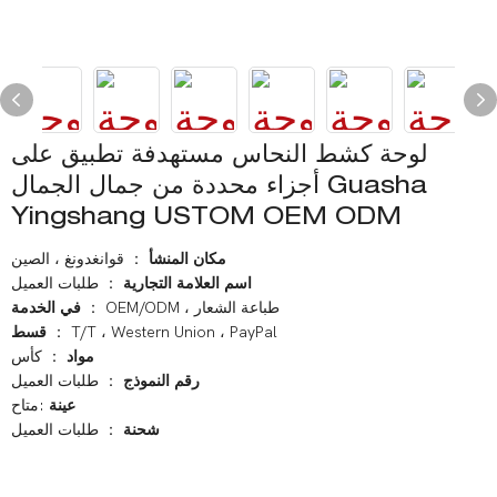
لوحة كشط النحاس مستهدفة تطبيق على
أجزاء محددة من جمال الجمال Guasha
Yingshang USTOM OEM ODM
مكان المنشأ
： قوانغدونغ ، الصين
اسم العلامة التجارية
： طلبات العميل
： OEM/ODM ، طباعة الشعار
في الخدمة
： T/T ، Western Union ، PayPal
قسط
مواد
： كأس
رقم النموذج
： طلبات العميل
عينة
:متاح
شحنة
： طلبات العميل