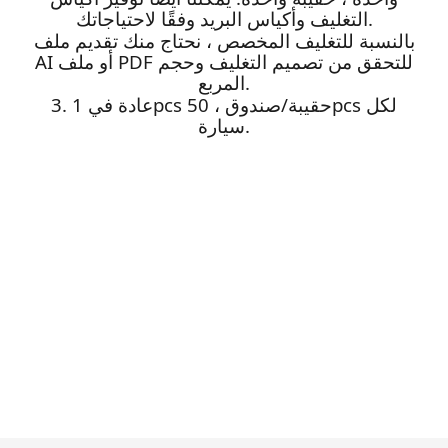
التغليف وأكياس البريد وفقًا لاحتياجاتك.
بالنسبة للتغليف المخصص ، نحتاج منك تقديم ملف
AI أو ملف PDF للتحقق من تصميم التغليف وحجم
المربع.
3. عادة في 1pcs حقيبة/صندوق ، 50pcs لكل
سيارة.