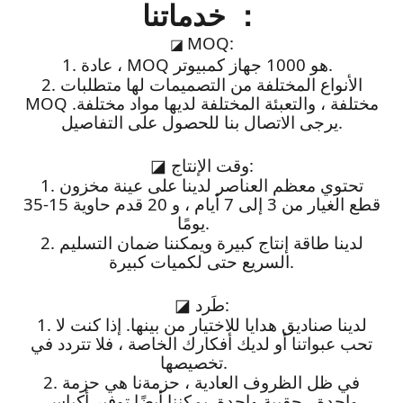
خدماتنا ：
MOQ:
◪
1. عادة ، MOQ هو 1000 جهاز كمبيوتر.
2. الأنواع المختلفة من التصميمات لها متطلبات
MOQ مختلفة ، والتعبئة المختلفة لديها مواد مختلفة.
يرجى الاتصال بنا للحصول على التفاصيل.
وقت الإنتاج:
◪
1. تحتوي معظم العناصر لدينا على عينة مخزون
قطع الغيار من 3 إلى 7 أيام ، و 20 قدم حاوية 15-35
يومًا.
2. لدينا طاقة إنتاج كبيرة ويمكننا ضمان التسليم
السريع حتى لكميات كبيرة.
طَرد:
◪
1. لدينا صناديق هدايا للاختيار من بينها. إذا كنت لا
تحب عبواتنا أو لديك أفكارك الخاصة ، فلا تتردد في
تخصيصها.
2. في ظل الظروف العادية ، حزمةنا هي حزمة
واحدة ، حقيبة واحدة. يمكننا أيضًا توفير أكياس