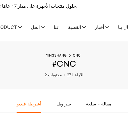
ينغشانغ-OEM & توفر الشركة المصنعة لخدمات التصنيع ODM CNC حلول منتجات الأجهزة على مدار 17 عامًا.
ل بنا
أخبار
القضية
عنا
الحل
RODUCT
YINGSHANG
CNC
#CNC
271 الآراء
2 محتويات
مقالة - سلعة
سراويل
أشرطة فيديو