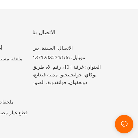
الاتصال بنا
الاتصال: السيدة. يين
أد
موبايل: 86 13712835348
ملعقة مستح
العنوان: غرفة 101، رقم. 8، طريق
يوكاي، جوانجينجتو، مدينة فنغانغ،
دونغقوان، قوانغدونغ، الصين
ملحقات 
قطع غيار مصنع