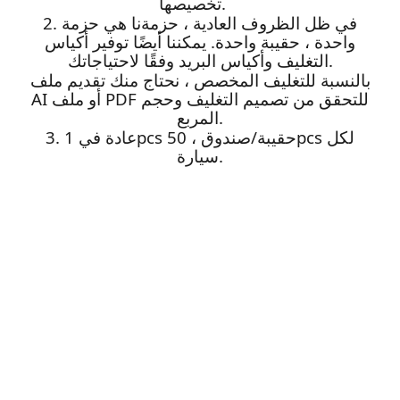
تخصيصها.
2. في ظل الظروف العادية ، حزمةنا هي حزمة
واحدة ، حقيبة واحدة. يمكننا أيضًا توفير أكياس
التغليف وأكياس البريد وفقًا لاحتياجاتك.
بالنسبة للتغليف المخصص ، نحتاج منك تقديم ملف
AI أو ملف PDF للتحقق من تصميم التغليف وحجم
المربع.
3. عادة في 1pcs حقيبة/صندوق ، 50pcs لكل
سيارة.