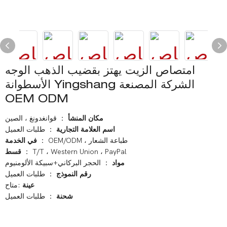
امتصاص الزيت يهتز بقضيب الذهب الوجه
الأسطوانة Yingshang الشركة المصنعة
OEM ODM
مكان المنشأ
： قوانغدونغ ، الصين
اسم العلامة التجارية
： طلبات العميل
： OEM/ODM ، طباعة الشعار
في الخدمة
： T/T ، Western Union ، PayPal
قسط
： الحجر البركاني+سبيكة الألومنيوم
مواد
رقم النموذج
： طلبات العميل
عينة
:متاح
شحنة
： طلبات العميل