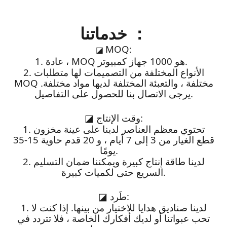
خدماتنا ：
MOQ:
◪
1. عادة ، MOQ هو 1000 جهاز كمبيوتر.
2. الأنواع المختلفة من التصميمات لها متطلبات
MOQ مختلفة ، والتعبئة المختلفة لديها مواد مختلفة.
يرجى الاتصال بنا للحصول على التفاصيل.
وقت الإنتاج:
◪
1. تحتوي معظم العناصر لدينا على عينة مخزون
قطع الغيار من 3 إلى 7 أيام ، و 20 قدم حاوية 15-35
يومًا.
2. لدينا طاقة إنتاج كبيرة ويمكننا ضمان التسليم
السريع حتى لكميات كبيرة.
طَرد:
◪
1. لدينا صناديق هدايا للاختيار من بينها. إذا كنت لا
تحب عبواتنا أو لديك أفكارك الخاصة ، فلا تتردد في