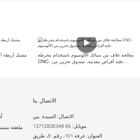
معالجة غلاف من سبائك الألومنيوم باستخدام مخرطة
مشبك أربطة أح
CNC، علبة أقراص معدنية، صندوق تخزين من
الألومنيوم
الاتصال بنا
الاتصال: السيدة. يين
أد
موبايل: 86 13712835348
ملعقة مستح
العنوان: غرفة 101، رقم. 8، طريق