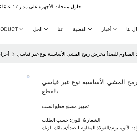
ينغشانغ-OEM & توفر الشركة المصنعة لخدمات التصنيع ODM CNC حلول منتجات الأجهزة على مدار 17 عامًا.
ل بنا
أخبار
القضية
عنا
الحل
RODUCT
أجزاء
المشي الأساسية نوع غير قياسي CNC مخرطة
بالقطع
تجهيز مصنع قطع الصب
الشعار & اللون: حسب الطلب
اد: الألومنيوم/الفولاذ المقاوم للصدأ/سبائك الزنك