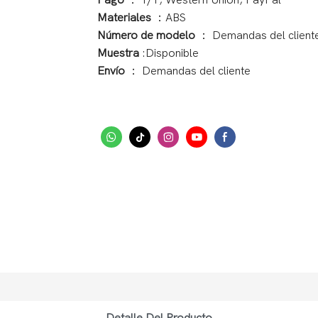
Pago
： T/T, Western Union, PayPal
Materiales
：ABS
Número de modelo
： Demandas del client
Muestra
:Disponible
Envío
： Demandas del cliente
Detalle Del Producto