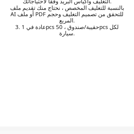
التغليف وأكياس البريد وفقًا لاحتياجاتك.
بالنسبة للتغليف المخصص ، نحتاج منك تقديم ملف
AI أو ملف PDF للتحقق من تصميم التغليف وحجم
المربع.
3. عادة في 1pcs حقيبة/صندوق ، 50pcs لكل
سيارة.