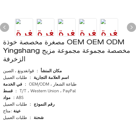
مصغرة مخصصة خوذة OEM OEM ODM
Yingshang مخصصة مجموعة مجموعة مزيج
الزخرفة
مكان المنشأ
： قوانغدونغ ، الصين
اسم العلامة التجارية
： طلبات العميل
： OEM/ODM ، طباعة الشعار
في الخدمة
： T/T ، Western Union ، PayPal
قسط
：ABS
مواد
رقم النموذج
： طلبات العميل
عينة
:متاح
شحنة
： طلبات العميل