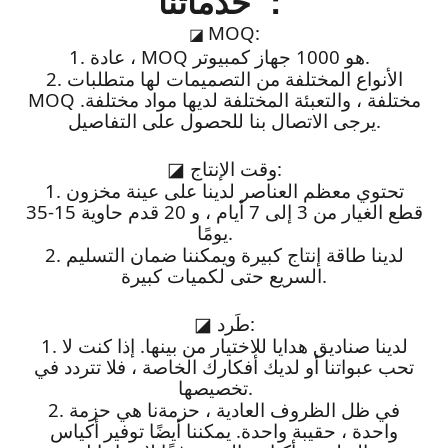
خدماتنا ：
MOQ:
◪
1. عادة ، MOQ هو 1000 جهاز كمبيوتر.
2. الأنواع المختلفة من التصميمات لها متطلبات
MOQ مختلفة ، والتعبئة المختلفة لديها مواد مختلفة.
يرجى الاتصال بنا للحصول على التفاصيل.
وقت الإنتاج:
◪
1. تحتوي معظم العناصر لدينا على عينة مخزون
قطع الغيار من 3 إلى 7 أيام ، و 20 قدم حاوية 15-35
يومًا.
2. لدينا طاقة إنتاج كبيرة ويمكننا ضمان التسليم
السريع حتى لكميات كبيرة.
طَرد:
◪
1. لدينا صناديق هدايا للاختيار من بينها. إذا كنت لا
تحب عبواتنا أو لديك أفكارك الخاصة ، فلا تتردد في
تخصيصها.
2. في ظل الظروف العادية ، حزمةنا هي حزمة
واحدة ، حقيبة واحدة. يمكننا أيضًا توفير أكياس