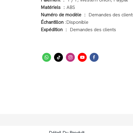
Paiement
： T / T, Western Union, Paypal
Matériels
：ABS
Numéro de modèle
： Demandes des client
Échantillon
:Disponible
Expédition
： Demandes des clients
Détail Du Produit