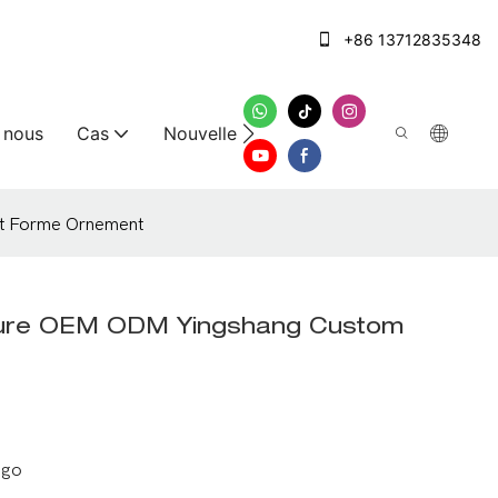
+86 13712835348
 nous
Cas
Nouvelles
Nous contacter
et Forme Ornement
ature OEM ODM Yingshang Custom
ogo