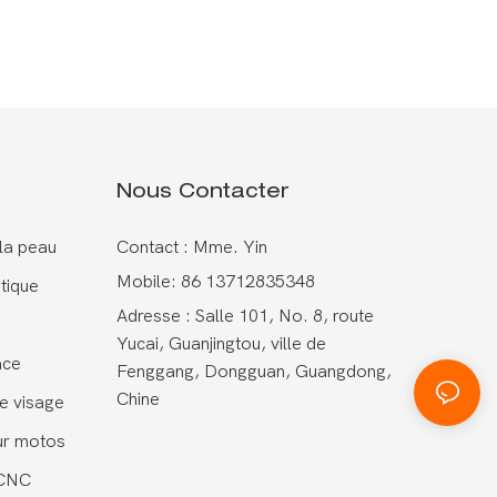
Nous Contacter
 la peau
Contact : Mme. Yin
Mobile: 86 13712835348
tique
Adresse : Salle 101, No. 8, route
Yucai, Guanjingtou, ville de
ace
Fenggang, Dongguan, Guangdong,
Chine
e visage
ur motos
 CNC