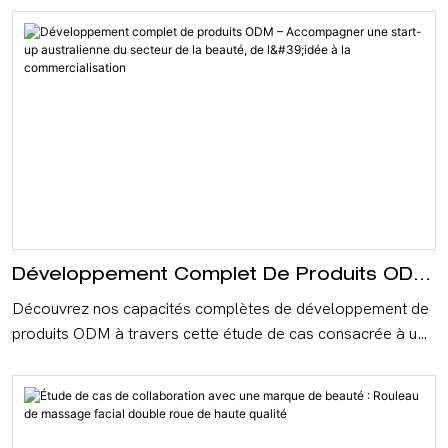
Développement Complet De Produits ODM
– Accompagner Une Start-Up Australienne
Découvrez nos capacités complètes de développement de
Du Secteur De La Beauté, De L'idée À La
produits ODM à travers cette étude de cas consacrée à une
Commercialisation
start-up australienne du secteur de la beauté. Nous avons
transformé un concept en un élégant applicateur de soin en
aluminium avec têtes interchangeables, en fournissant des
services de bout en bout, de la modélisation 3D à la