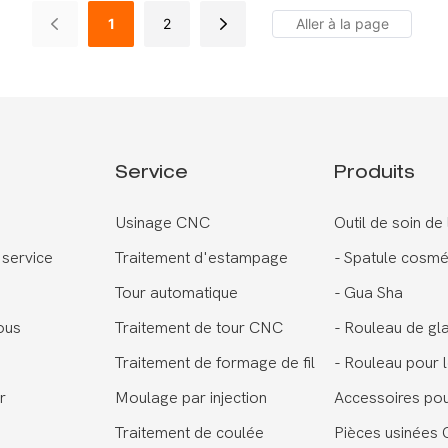
1
2
Service
Produits
Usinage CNC
Outil de soin de
 service
Traitement d'estampage
-
Spatule cosmé
Tour automatique
-
Gua Sha
ous
Traitement de tour CNC
-
Rouleau de gl
Traitement de formage de fil
-
Rouleau pour l
r
Moulage par injection
Accessoires po
Traitement de coulée
Pièces usinées