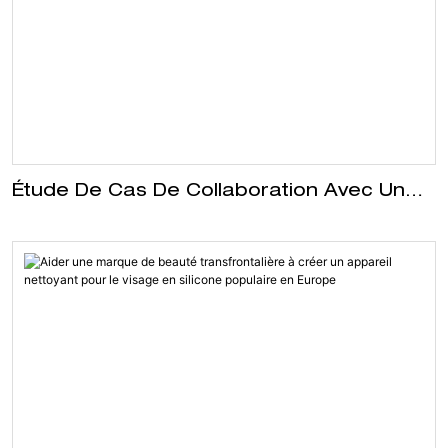
fabrication flexible en petites quantités.
Étude De Cas De Collaboration Avec Une
Marque De Beauté : Rouleau De Massage
Facial Double Roue De Haute Qualité