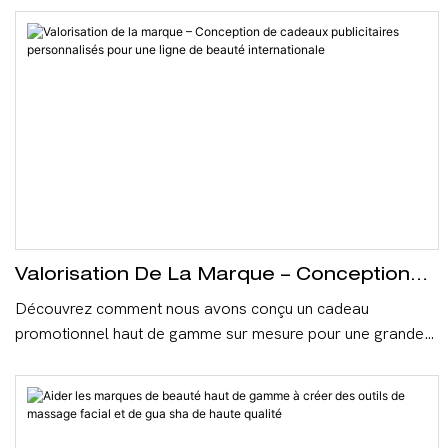
Valorisation De La Marque – Conception
De Cadeaux Publicitaires Personnalisés
Découvrez comment nous avons conçu un cadeau
Pour Une Ligne De Beauté Internationale
promotionnel haut de gamme sur mesure pour une grande
marque de beauté française. En associant une tête de
massage en acier inoxydable 304 de qualité médicale à une
poignée en silicone douce au toucher, nous avons éliminé
l'aspect bas de gamme des cadeaux publicitaires