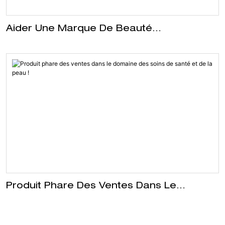
Aider Une Marque De Beauté
Transfrontalière À Créer Un Appareil
Nettoyant Pour Le Visage En Silicone
Populaire En Europe
Produit Phare Des Ventes Dans Le
Domaine Des Soins De Santé Et De La
Peau !