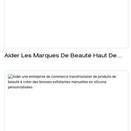
traditionnels. Ce design innovant bi-matière a non
seulement amélioré l'expérience utilisateur, mais a
également généré une augmentation de 40 % de la visibilité
organique du produit sur les réseaux sociaux dès sa
première semaine, prouvant ainsi notre capacité à fournir
des objets promotionnels de luxe à fort impact commercial.
Aider Les Marques De Beauté Haut De
Gamme À Créer Des Outils De Massage
Facial Et De Gua Sha De Haute Qualité