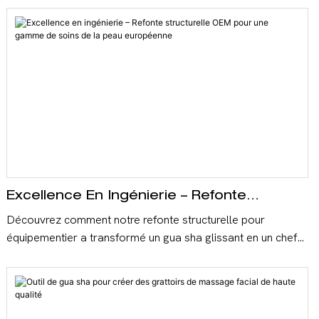
Excellence En Ingénierie – Refonte
Structurelle OEM Pour Une Gamme De
Découvrez comment notre refonte structurelle pour
Soins De La Peau Européenne
équipementier a transformé un gua sha glissant en un chef-
d'œuvre d'ergonomie pour une grande marque européenne
de soins de la peau. En combinant acier inoxydable et
silicone, nous avons résolu les problèmes d'utilisation et
obtenu un accord de fabrication exclusif de deux ans.