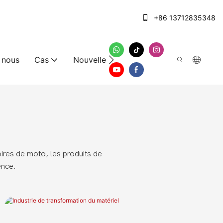
+86 13712835348
 nous
Cas
Nouvelles
Nous contacter
ires de moto, les produits de
ence.