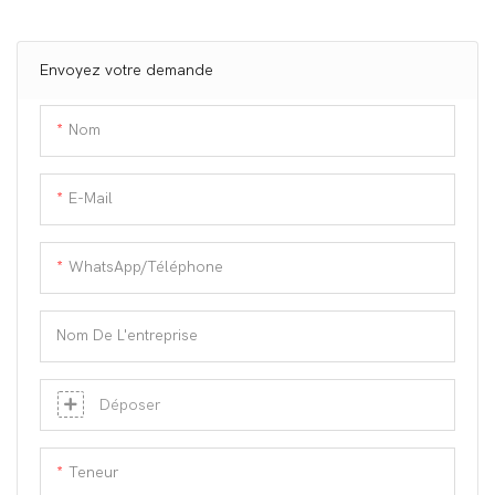
Brosse De Nettoyage
bouche propre en grattant
Buccal, Outils De Soins
doucement les toxines et les
débris de la langue.
Envoyez votre demande
Nom
E-Mail
WhatsApp/téléphone
Nom De L'entreprise
Déposer
Teneur