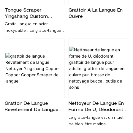
Tongue Scraper
Grattoir À La Langue En
Yingshang Custom
Cuivre
OEM/ODM Stainless Steel
Gratte-langue en acier
Tongue Cleaner Oral
inoxydable : ce gratte-langue
Cleaning For Oral Care
peut éliminer les nœuds de la
And Hygiene
langue, améliorer le goût en
nettoyant les corps étrangers
du revêtement de la langue et
vous aider à savourer votre
nourriture. Le matériau solide
en acier inoxydable 304 ne
rouille pas et ne moisit pas
facilement, il est donc très
durable et facile à nettoyer - il
suffit de le laver et de le
Grattoir De Langue
Nettoyeur De Langue En
ranger
Revêtement De Langue
Forme De U, Déodorant,
Nettoyer Yingshang
Grattoir De Langue Pour
Le gratte-langue est un rituel
Copper Copper Copper
Adulte, Grattoir De
de bien-être matinal
Scraper De Langue
Langue En Cuivre Pur,
ayurvédique qui garde la