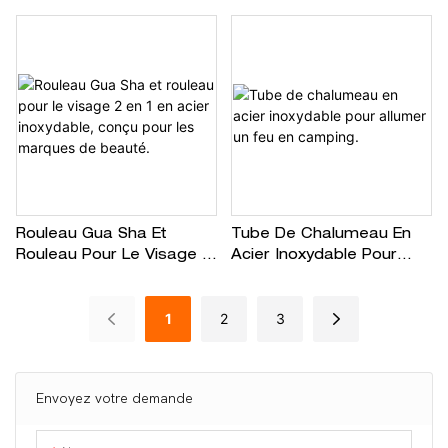
De Zinc Pour Les Points
Alliage De Zinc, Outil De
D'acupuncture, Les Yeux
Soin Pour La Peau À
Et Le Visage. Logo
Domicile, Usage
Personnalisé. Vente En
Quotidien, Usage
Gros.
Commercial Et
Professionnel, Logo
Gravé Personnalisé
Rouleau Gua Sha Et
Tube De Chalumeau En
Rouleau Pour Le Visage 2
Acier Inoxydable Pour
En 1 En Acier Inoxydable,
Allumer Un Feu En
Conçu Pour Les Marques
Camping.
1
2
3
De Beauté.
Envoyez votre demande