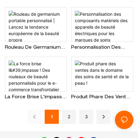
Commerce
Beauté Transfrontalière À
Transfrontalier De
Créer Un Appareil
Produits De Beauté À
Nettoyant Pour Le Visage
Créer Des Brosses
En Silicone Populaire En
Exfoliantes Manuelles En
Europe
Silicone Personnalisées
Rouleau De Germanium
Personnalisation Des
Portable Personnalisé |
Composants Matériels
Lancez La Tendance
Des Appareils De Beauté
Européenne De La
Électriques Pour Les
Beauté Propre
Marques De Soins
Personnels De Moyenne
Et Haute Gamme.
La Force Brise L'impasse
Produit Phare Des Ventes
! Des Rouleaux De Beauté
Dans Le Domaine Des
Personnalisés Pour Le E-
Soins De Santé Et De La
1
2
3
Commerce
Peau !
Transfrontalier De
Produits De Beauté,
Misant Sur La