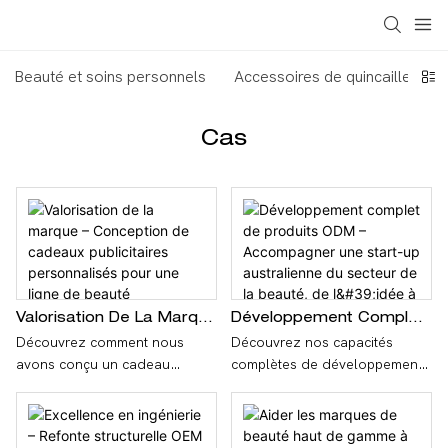
Beauté et soins personnels
Accessoires de quincaillerie
Cas
Valorisation De La Marque
Développement Complet
– Conception De Cadeaux
De Produits ODM –
Découvrez comment nous
Découvrez nos capacités
Publicitaires
Accompagner Une Start-
avons conçu un cadeau
complètes de développement
Personnalisés Pour Une
Up Australienne Du
promotionnel haut de gamme
de produits ODM à travers
Ligne De Beauté
Secteur De La Beauté, De
sur mesure pour une grande
cette étude de cas consacrée
Internationale
L'idée À La
marque de beauté française.
à une start-up australienne du
Commercialisation