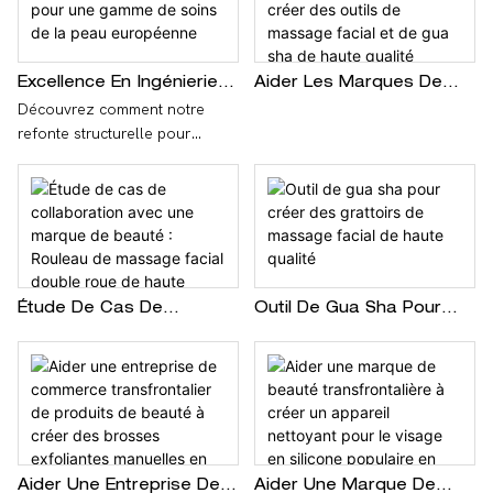
En associant une tête de
secteur de la beauté. Nous
massage en acier inoxydable
avons transformé un concept
304 de qualité médicale à une
en un élégant applicateur de
poignée en silicone douce au
soin en aluminium avec têtes
Excellence En Ingénierie –
Aider Les Marques De
toucher, nous avons éliminé
interchangeables, en
Refonte Structurelle OEM
Beauté Haut De Gamme
Découvrez comment notre
l'aspect bas de gamme des
fournissant des services de
Pour Une Gamme De
À Créer Des Outils De
refonte structurelle pour
cadeaux publicitaires
bout en bout, de la
Soins De La Peau
Massage Facial Et De
équipementier a transformé un
traditionnels. Ce design
modélisation 3D à la
Européenne
Gua Sha De Haute Qualité
gua sha glissant en un chef-
innovant bi-matière a non
fabrication flexible en petites
d'œuvre d'ergonomie pour une
seulement amélioré
quantités.
grande marque européenne de
l'expérience utilisateur, mais a
soins de la peau. En
également généré une
combinant acier inoxydable et
augmentation de 40 % de la
silicone, nous avons résolu les
Étude De Cas De
Outil De Gua Sha Pour
visibilité organique du produit
problèmes d'utilisation et
Collaboration Avec Une
Créer Des Grattoirs De
sur les réseaux sociaux dès sa
obtenu un accord de
Marque De Beauté :
Massage Facial De Haute
première semaine, prouvant
fabrication exclusif de deux
Rouleau De Massage
Qualité
ainsi notre capacité à fournir
ans.
Facial Double Roue De
des objets promotionnels de
Haute Qualité
luxe à fort impact commercial.
Aider Une Entreprise De
Aider Une Marque De