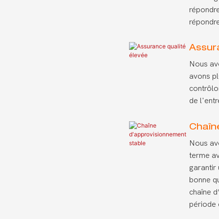
répondre
répondre
Assur
Nous avo
avons pl
contrôlo
de l'ent
Chaîn
Nous avo
terme av
garantir
bonne qu
chaîne d
période 