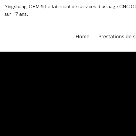
Yingshang-OEM & Le fabricant de services d'usinage CNC ODM
sur 17 ans.
Home
Prestations de s
Fabricant de solu
guichet unique e
plastique