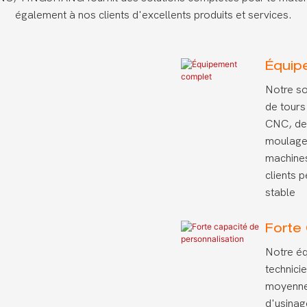
également à nos clients d'excellents produits et services.
Équip
Notre so
de tours
CNC, de
moulage 
machines
clients p
stable
Forte
Notre éq
technici
moyenne 
d'usinag