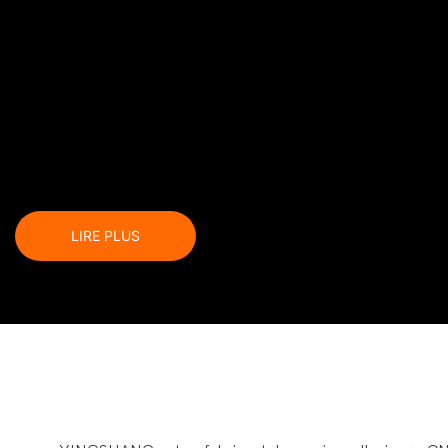
Votre idéal, je le réaliserai.
Non seulement OEM, mais aussi ODM !
LIRE PLUS