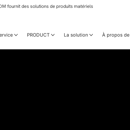
 fournit des solutions de produits matériels
ervice
PRODUCT
La solution
À propos de
tions à
n