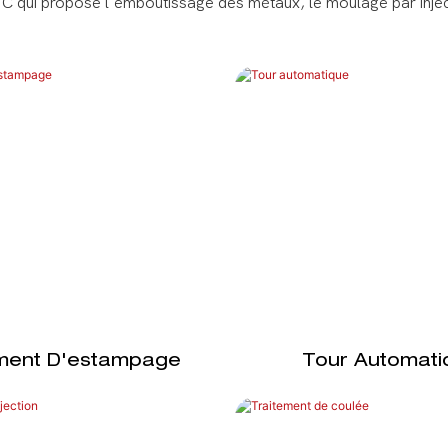
qui propose l'emboutissage des métaux, le moulage par injectio
ement D'estampage
Tour Automati