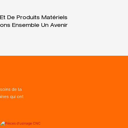
t De Produits Matériels
Créons Ensemble Un Avenir
 soins de la
ines qui ont