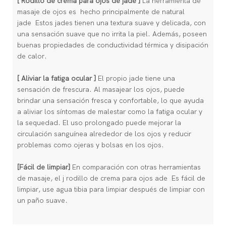
[
Rodillo de crema para ojos de jade
]
La herramienta de
masaje de ojos es
hecho principalmente de natural
jade Estos jades tienen una textura suave y delicada, con
una sensación suave que no irrita la piel. Además, poseen
buenas propiedades de conductividad térmica y disipación
de calor.
[
Aliviar la fatiga ocular
]
El propio jade tiene una
sensación de frescura. Al masajear los ojos, puede
brindar una sensación fresca y confortable, lo que ayuda
a aliviar los síntomas de malestar como la fatiga ocular y
la sequedad. El uso prolongado puede mejorar la
circulación sanguínea alrededor de los ojos y reducir
problemas como ojeras y bolsas en los ojos.
[Fácil de limpiar]
En comparación con otras herramientas
de masaje, el j
rodillo de crema para ojos ade
Es fácil de
limpiar, use agua tibia para limpiar después de limpiar con
un paño suave.