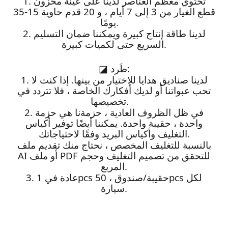
1. تحتوي معظم العناصر لدينا على عينة مخزون
قطع الغيار من 3 إلى 7 أيام ، و 20 قدم حاوية 15-35
يومًا.
2. لدينا طاقة إنتاج كبيرة ويمكننا ضمان التسليم
السريع حتى لكميات كبيرة.
طَرد:
◪
1. لدينا صناديق هدايا للاختيار من بينها. إذا كنت لا
تحب عبواتنا أو لديك أفكارك الخاصة ، فلا تتردد في
تخصيصها.
2. في ظل الظروف العادية ، حزمةنا هي حزمة
واحدة ، حقيبة واحدة. يمكننا أيضًا توفير أكياس
التغليف وأكياس البريد وفقًا لاحتياجاتك.
بالنسبة للتغليف المخصص ، نحتاج منك تقديم ملف
AI أو ملف PDF للتحقق من تصميم التغليف وحجم
المربع.
3. عادة في 1pcs حقيبة/صندوق ، 50pcs لكل
سيارة.