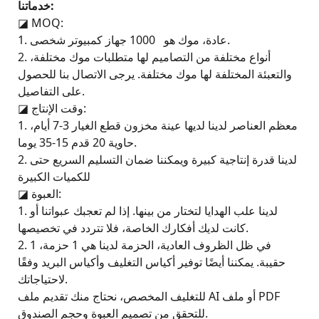
خدماتنا:
◪
MOQ:
1. عادة، موك هو 1000 جهاز كمبيوتر شخصى.
2. أنواع مختلفة من التصاميم لها متطلبات موك مختلفة،
والتعبئة المختلفة لها موك مختلفة. يرجى الاتصال بنا للحصول
على التفاصيل.
وقت الإنتاج:
◪
1. معظم العناصر لدينا لديها عينة مخزون قطع الغيار 3-7 أيام،
حاوية 20 قدم 15-35 يوما.
2. لدينا قدرة إنتاجية كبيرة ويمكننا ضمان التسليم السريع حتى
للكميات الكبيرة
العبوة:
◪
1. لدينا علب الهدايا لتختار من بينها. إذا لم تعجبك عبواتنا أو
كانت لديك أفكارك الخاصة، فلا تتردد في تخصيصها.
2. في ظل الظروف العادية، الحزمة لدينا هي 1 حزمة، 1
حقيبة. يمكننا أيضًا توفير أكياس التغليف وأكياس البريد وفقًا
لاحتياجاتك.
للتغليف المخصص، نحتاج منك تقديم ملف AI أو ملف PDF
للتحقق من تصميم العبوة وحجم الصندوق.