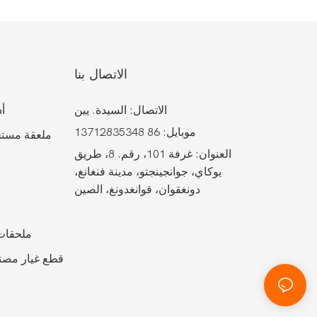
الاتصال بنا
الاتصال: السيدة. يين
أد
موبايل: 86 13712835348
ملعقة مستح
العنوان: غرفة 101، رقم. 8، طريق
يوكاي، جوانجينجتو، مدينة فنغانغ،
دونغقوان، قوانغدونغ، الصين
ملحقات 
قطع غيار مصنع