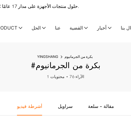
ينغشانغ-OEM & توفر الشركة المصنعة لخدمات التصنيع ODM CNC حلول منتجات الأجهزة على مدار 17 عامًا.
ل بنا
أخبار
القضية
عنا
الحل
RODUCT
بكرة من الجرمانيوم
YINGSHANG
#بكرة من الجرمانيوم
76 الآراء
1 محتويات
مقالة - سلعة
سراويل
أشرطة فيديو