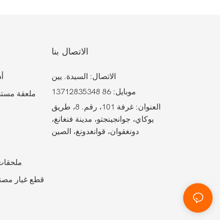
الاتصال بنا
الاتصال: السيدة. يين
أد
موبايل: 86 13712835348
ملعقة مستح
العنوان: غرفة 101، رقم. 8، طريق
يوكاي، جوانجينجتو، مدينة فنغانغ،
دونغقوان، قوانغدونغ، الصين
ملحقات 
قطع غيار مصنع