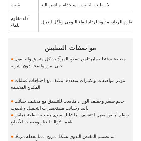
لا يتطلب التثبيت، استخدام مباشر باليد
تثبيت
أداء مقاوم
م مقاوم للرذاذ، مقاوم لرذاذ الماء اليومي وتآكل العرق
للماء
مواصفات التطبيق
مصنعة بدقة لضمان تلميع سطح المرآة بشكل متسق والحصول
●
على صور واضحة دون تشويه
تتوفر مواصفات وتكبيرات متعددة، تتكيف مع احتياجات عمليات
●
المكياج المختلفة
حجم صغير وخفيف الوزن، مناسب للتنسيق مع مختلف حقائب
●
اليد وحقائب مستحضرات التجميل والجيوب.
سطح أملس سهل التنظيف، ما عليك سوى مسحه بقطعة قماش
●
ناعمة لإزالة الغبار وبصمات الأصابع
تم تصميم المقبض اليدوي بشكل مريح، مما يجعله مريحًا
●