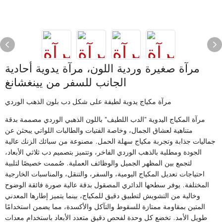
مرآة صغيرة وردية اللون، مرآة يدوية أحادية
الجانب للسفر من يينغشانغ
مرآة مكياج يدوية لطيفة على شكل دب بلون الذهب الوردي
مرآة المكياج اليدوية "الدب اللطيف" باللون الذهبي الوردي مصممة بدقة
متناهية لعشاق الجمال، وخاصة الفتيات والطالبات اللواتي يبحثن عن
جماليات جذابة وتجربة مكياج سهلة الحمل. مصنوعة من سبائك الزنك عالية
الجودة ومطلية بالذهب الوردي الفاخر، وتتميز بتصميم دب ثلاثي الأبعاد،
لتجمع بين المظهر الجميل والوظائف العملية. صُممت خصيصًا لتلبية
احتياجات تعديل المكياج اليومية، والسفر، والتنقل، والمناسبات الخارجية
المختلفة. يوفر سطحها الدائري المصقول بدقة عالية صورة فائقة الوضوح
وخالية من التشويش لتطبيق دقيق للمكياج، بينما يتميز إطارها المعدني
المتين بمقاومة ممتازة للسقوط والتآكل والأكسدة، مما يضمن استخدامًا
طويل الأمد. تخضع كل وحدة لفحص دقيق متعدد الأبعاد باستخدام معدات