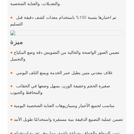
والتعديلات، والعناية الشخصية.
تم اختبارها بنسبة 100% باستخدام معدات كشف دقيقة قبل
●
التسليم
ميزة
تضمن الصور الواضحة والخالية من التشويش دقة وضع المكياج
●
والتجميل
غلاف معدني متين يطيل عمر الخدمة ويمنع التلف اليومي
●
صغيرة الحجم وخفيفة الوزن، يسهل وضعها في الحقائب
●
والمحافظ والجيوب.
مناسب لجميع الأعمار وسيناريوهات العناية الشخصية اليومية
●
تضمن عملية التصنيع الدقيقة بنية مستقرة واستخدامًا طويل الأمد
●
يتميز السطح والحواف بصناعة ناعمة، مما يوفر تجربة استخدام
●