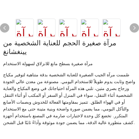
مرآة صغيرة الحجم للعناية الشخصية من
يينغشانغ
مرآة صغيرة بسطح مانع للانزلاق لسهولة الاستخدام
صُممت مرآة الجيب الصغيرة للعناية الشخصية بدقة متناهية لتوفير مكياج
واضح وثابت يدوم طويلاً للاستخدام اليومي. مصنوعة من معدن عالي الجودة
وزجاج بصري متين، تلبي هذه المرآة احتياجاتك في وضع المكياج والعناية
الشخصية أثناء التنقل، سواء في المنزل أو السفر أو المكتب أو أثناء التنقل
أو في الهواء الطلق. تتميز بمقاومتها الفعالة للخدوش وبصمات الأصابع
والتآكل اليومي، مما يضمن صورة واضحة وبنية متينة حتى مع الاستخدام
المتكرر. تخضع كل وحدة لاختبارات صارمة في المصنع باستخدام أجهزة
كشف متطورة عالية الدقة، مما يضمن جودة موثوقة وأداءً ثابتًا قبل الشحن.