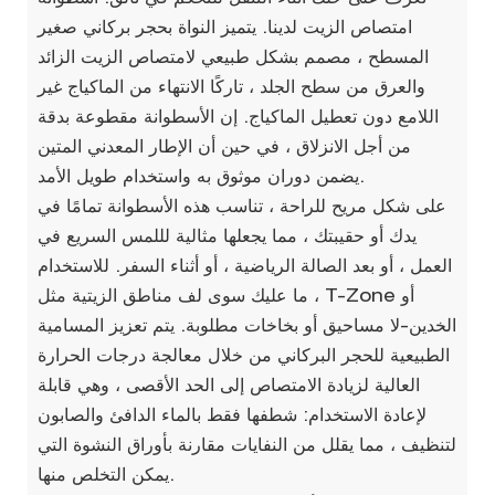
امتصاص الزيت لدينا. يتميز النواة بحجر بركاني صغير
المسطح ، مصمم بشكل طبيعي لامتصاص الزيت الزائد
والعرق من سطح الجلد ، تاركًا الانتهاء من الماكياج غير
اللامع دون تعطيل الماكياج. إن الأسطوانة مقطوعة بدقة
من أجل الانزلاق ، في حين أن الإطار المعدني المتين
يضمن دوران موثوق به واستخدام طويل الأمد.
على شكل مريح للراحة ، تناسب هذه الأسطوانة تمامًا في
يدك أو حقيبتك ، مما يجعلها مثالية لللمس السريع في
العمل ، أو بعد الصالة الرياضية ، أو أثناء السفر. للاستخدام
، ما عليك سوى لف مناطق الزيتية مثل T-Zone أو
الخدين-لا مساحيق أو بخاخات مطلوبة. يتم تعزيز المسامية
الطبيعية للحجر البركاني من خلال معالجة درجات الحرارة
العالية لزيادة الامتصاص إلى الحد الأقصى ، وهي قابلة
لإعادة الاستخدام: شطفها فقط بالماء الدافئ والصابون
لتنظيف ، مما يقلل من النفايات مقارنة بأوراق النشوة التي
يمكن التخلص منها.