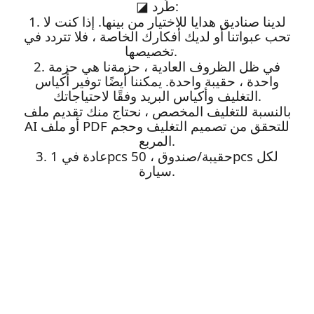
طَرد:
◪
1. لدينا صناديق هدايا للاختيار من بينها. إذا كنت لا
تحب عبواتنا أو لديك أفكارك الخاصة ، فلا تتردد في
تخصيصها.
2. في ظل الظروف العادية ، حزمةنا هي حزمة
واحدة ، حقيبة واحدة. يمكننا أيضًا توفير أكياس
التغليف وأكياس البريد وفقًا لاحتياجاتك.
بالنسبة للتغليف المخصص ، نحتاج منك تقديم ملف
AI أو ملف PDF للتحقق من تصميم التغليف وحجم
المربع.
3. عادة في 1pcs حقيبة/صندوق ، 50pcs لكل
سيارة.