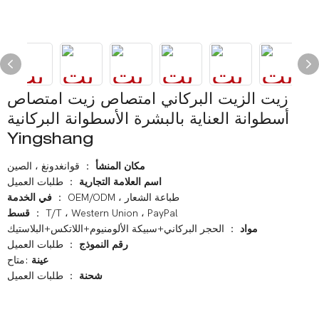
زيت الزيت البركاني امتصاص زيت امتصاص
أسطوانة العناية بالبشرة الأسطوانة البركانية
Yingshang
مكان المنشأ
： قوانغدونغ ، الصين
اسم العلامة التجارية
： طلبات العميل
： OEM/ODM ، طباعة الشعار
في الخدمة
： T/T ، Western Union ، PayPal
قسط
مواد
： الحجر البركاني+سبيكة الألومنيوم+اللاتكس+البلاستيك
رقم النموذج
： طلبات العميل
عينة
:متاح
شحنة
： طلبات العميل