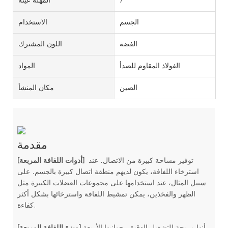
7
المهلة عينة
الجسم
الاستخدام
الفضة
اللون المشترك
الفولاذ المقاوم للصدأ
المواد
الصين
مكان المنشأ
مقدمة
توفير مساحة كبيرة من الاتصال. عند
[أدوات اللفافة المربعة]
استرخاء اللفافة، يكون لديهم منطقة اتصال كبيرة بالجسم. على
سبيل المثال، عند استخدامها على مجموعات العضلات الكبيرة مثل
الظهر والفخذين، يمكن تمشيط اللفافة واسترخائها بشكل أكثر
كفاءة.
أنها مريحة للتشغيل الدقيق. جوانبها الأربعة
[ميزة اللفافة المربعة]