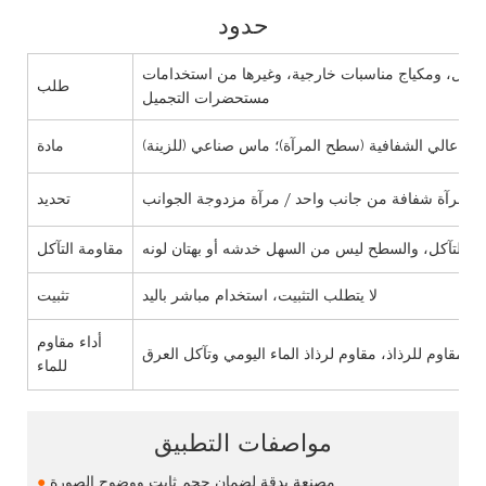
حدود
 التنقل، ومكياج مناسبات خارجية، وغيرها من استخدامات
طلب
مستحضرات التجميل
زجاج عالي الشفافية (سطح المرآة)؛ ماس صناعي (للزينة)
مادة
تحديد
مقاومة التآكل
لا يتطلب التثبيت، استخدام مباشر باليد
تثبيت
أداء مقاوم
م مقاوم للرذاذ، مقاوم لرذاذ الماء اليومي وتآكل العرق
للماء
مواصفات التطبيق
مصنعة بدقة لضمان حجم ثابت ووضوح الصورة
●