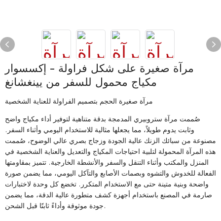
مرآة صغيرة على شكل فراولة - إكسسوار
مكياج محمول للسفر من يينغشانغ
مرآة صغيرة الحجم بتصميم الفراولة للعناية الشخصية
صُممت مرآة ستروبيري المدمجة بدقة متناهية لتوفير أداء مكياج واضح
وثابت يدوم طويلاً، مما يجعلها مثالية للاستخدام اليومي وأثناء السفر.
مصنوعة من سبائك الزنك عالية الجودة وزجاج بصري عالي الوضوح، صُممت
هذه المرآة المحمولة لتلبية احتياجات المكياج والتعديل والعناية الشخصية في
المنزل والمكتب وأثناء التنقل والسفر والأنشطة الخارجية. تتميز بمقاومتها
الفعالة للخدوش والتشوه وبصمات الأصابع والتآكل اليومي، مما يضمن صورة
واضحة وبنية متينة حتى مع الاستخدام المتكرر. تخضع كل وحدة لاختبارات
صارمة في المصنع باستخدام أجهزة كشف متطورة عالية الدقة، مما يضمن
جودة موثوقة وأداءً ثابتًا قبل الشحن.