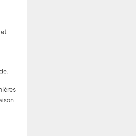
 et
de.
mières
aison