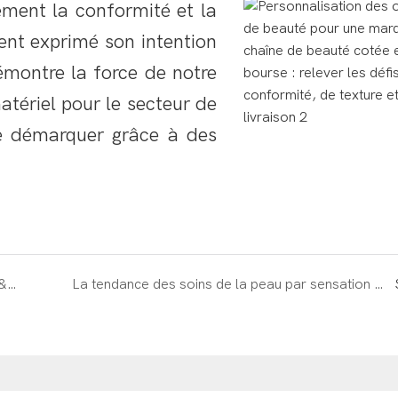
ment la conformité et la
ent exprimé son intention
émontre la force de notre
atériel pour le secteur de
e démarquer grâce à des
Guide pour éviter les pièges dans la fabrication d&#39;outils de beauté : ne laissez pas les petites usines ruiner vos chances de réaliser une grosse vente.
La tendance des soins de la peau par sensation de froid | Solution clé pour la personnalisation des rouleaux de glace