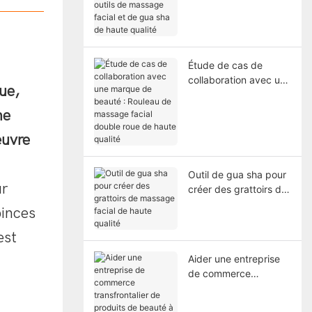
outils de massage
facial et de gua sha
de haute qualité
Étude de cas de
collaboration avec une
ue,
marque de beauté :
Rouleau de massage
ne
facial double roue de
œuvre
haute qualité
Outil de gua sha pour
ur
créer des grattoirs de
massage facial de
pinces
haute qualité
est
Aider une entreprise
de commerce
transfrontalier de
produits de beauté à