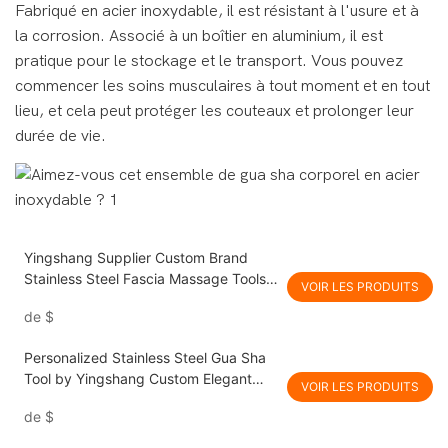
Fabriqué en acier inoxydable, il est résistant à l'usure et à
la corrosion. Associé à un boîtier en aluminium, il est
pratique pour le stockage et le transport. Vous pouvez
commencer les soins musculaires à tout moment et en tout
lieu, et cela peut protéger les couteaux et prolonger leur
durée de vie.
Yingshang Supplier Custom Brand
Stainless Steel Fascia Massage Tools
VOIR LES PRODUITS
Bulk High - Quality for Physical
de
$
Therapy Clinics
Personalized Stainless Steel Gua Sha
Tool by Yingshang Custom Elegant
VOIR LES PRODUITS
Design- crafted for Gift Sets
de
$