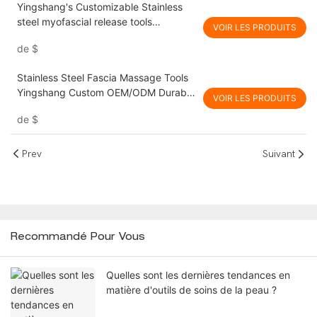
Yingshang's Customizable Stainless
steel myofascial release tools
VOIR LES PRODUITS
OEM/ODM Anti - Slip for Professional
de
$
Athletes
Stainless Steel Fascia Massage Tools
Yingshang Custom OEM/ODM Durable
VOIR LES PRODUITS
for Muscle Knot Relief in Fitness
de
$
Training
Prev
Suivant
Recommandé Pour Vous
Quelles sont les dernières tendances en
matière d'outils de soins de la peau ?