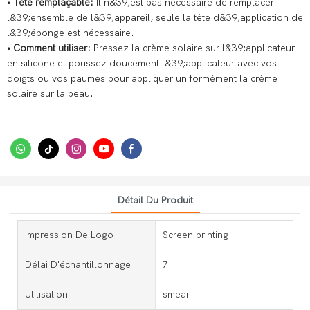
• Tête remplaçable:
Il n&39;est pas nécessaire de remplacer
l&39;ensemble de l&39;appareil, seule la tête d&39;application de
l&39;éponge est nécessaire.
• Comment utiliser:
Pressez la crème solaire sur l&39;applicateur
en silicone et poussez doucement l&39;applicateur avec vos
doigts ou vos paumes pour appliquer uniformément la crème
solaire sur la peau.
Détail Du Produit
Impression De Logo
Screen printing
Délai D'échantillonnage
7
Utilisation
smear