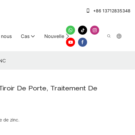
+86 13712835348
 nous
Cas
Nouvelles
Nous contacter
CNC
Tiroir De Porte, Traitement De
e de zinc.