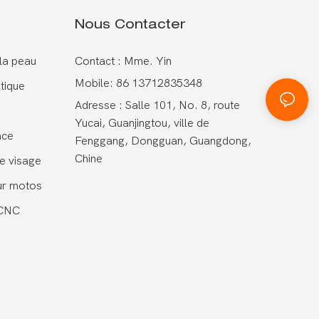
Nous Contacter
 la peau
Contact : Mme. Yin
Mobile: 86 13712835348
tique
Adresse : Salle 101, No. 8, route
Yucai, Guanjingtou, ville de
ace
Fenggang, Dongguan, Guangdong,
Chine
e visage
ur motos
 CNC